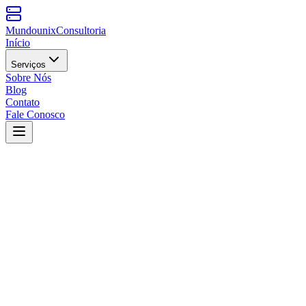
Mundounix
Consultoria
Início
Serviços
Sobre Nós
Blog
Contato
Fale Conosco
nformações de Contato
-mail
ontato@mundounix.com.br