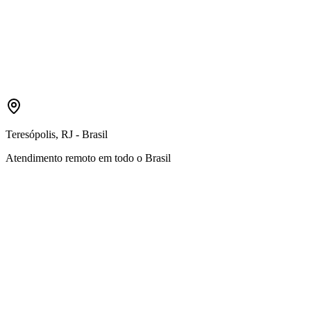
Enviar Mensagem
Teresópolis, RJ - Brasil
Atendimento remoto em todo o Brasil
Como funciona o processo de consultoria?
Após o primeiro contato, agendamos uma reunião de diagnóstico
gratuita para entender suas necessidades. Em seguida, apresentamos
uma proposta personalizada com escopo, cronograma e