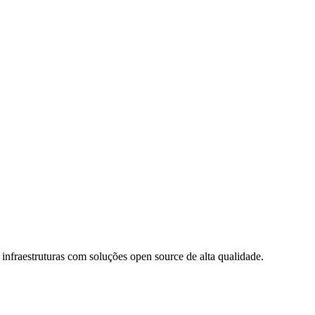
o
as aplicações de forma eficiente. Um guia completo para iniciantes.
 infraestruturas com soluções open source de alta qualidade.