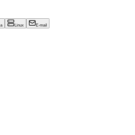
ça
Linux
E-mail
. Um guia prático com comandos e configurações essenciais.
vitar armadilhas comuns e otimizar custos.