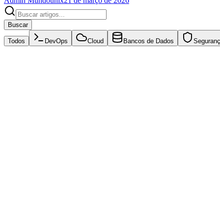
Admin Mundounix
21 de março de 2026
Buscar
Todos
DevOps
Cloud
Bancos de Dados
Seguran
Linux
21 de março de 2026
Hardening de Servidores Linux: Guia Prático
Aprenda a proteger seus servidores Linux com técnicas de hardening
Admin Mundounix
Ler mais
Cloud
21 de março de 2026
Migração para Cloud: Estratégias e Boas Práticas
Planeje sua migração para cloud com estratégias testadas. Aprenda a e
Admin Mundounix
Ler mais
DevOps
21 de março de 2026