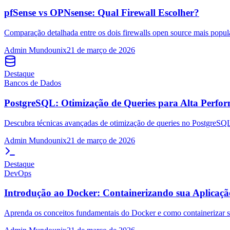
pfSense vs OPNsense: Qual Firewall Escolher?
Comparação detalhada entre os dois firewalls open source mais popular
Admin Mundounix
21 de março de 2026
Destaque
Bancos de Dados
PostgreSQL: Otimização de Queries para Alta Perfo
Descubra técnicas avançadas de otimização de queries no PostgreSQL
Admin Mundounix
21 de março de 2026
Destaque
DevOps
Introdução ao Docker: Containerizando sua Aplicaçã
Aprenda os conceitos fundamentais do Docker e como containerizar su