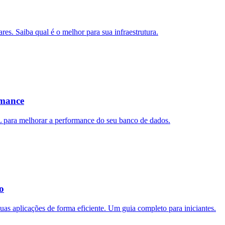
es. Saiba qual é o melhor para sua infraestrutura.
rmance
 para melhorar a performance do seu banco de dados.
o
as aplicações de forma eficiente. Um guia completo para iniciantes.