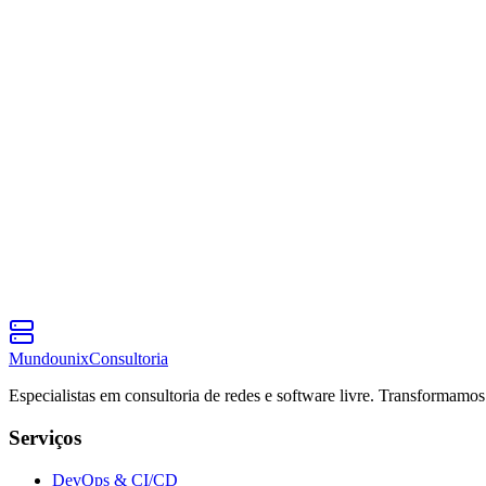
Introdução ao Docker: Containerizando sua Aplicaçã
Aprenda os conceitos fundamentais do Docker e como containerizar su
Admin Mundounix
Ler mais
Mundounix
Consultoria
Especialistas em consultoria de redes e software livre. Transformamos
Serviços
DevOps & CI/CD